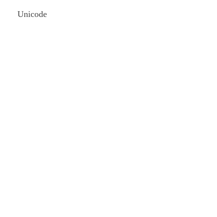
Externe Brandschutz-Beauftragte
Unicode