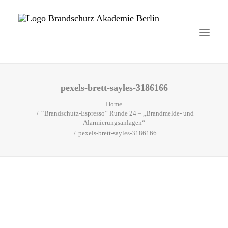
pexels-brett-sayles-3186166
Startseite
Home
Aktuelles
“Brandschutz-Espresso” Runde 24 – „Brandmelde- und
Alarmierungsanlagen“
pexels-brett-sayles-3186166
Brandschutzhelfer
Veranstaltungen
Über uns
Kontakt