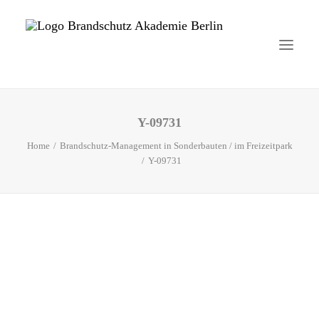
Y-09731
Startseite
Home
Brandschutz-Management in Sonderbauten / im Freizeitpark
Aktuelles
Y-09731
Brandschutzhelfer
Veranstaltungen
Über uns
Kontakt