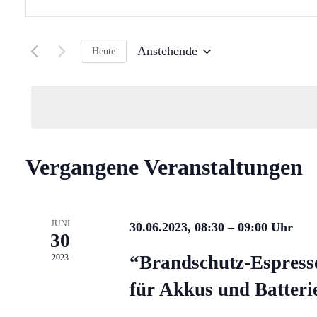
Schlüsselwort
und
eingeben.
Ansichten,
Suche
Anstehende
Heute
nach
Navigation
Datum
Veranstaltungen
wählen.
Schlüsselwort.
Vergangene Veranstaltungen
JUNI
30.06.2023, 08:30
–
09:00
30
“Brandschutz-Espress
2023
für Akkus und Batteri