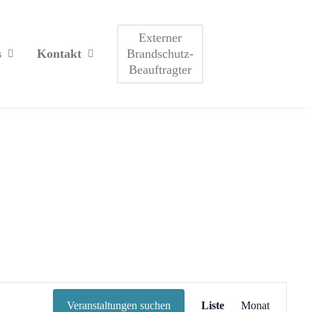
Externer
Brandschutz-
s
Kontakt
Beauftragter
Veranstaltung
Ansichten-
Veranstaltungen suchen
Liste
Monat