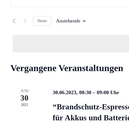
Schlüsselwort
und
eingeben.
Ansichten,
Suche
Anstehende
Heute
nach
Navigation
Datum
Veranstaltungen
wählen.
Schlüsselwort.
Vergangene Veranstaltungen
JUNI
30.06.2023, 08:30
–
09:00
30
“Brandschutz-Espress
2023
für Akkus und Batteri