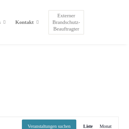
Externer
Brandschutz-
s
Kontakt
Beauftragter
Veranstaltung
Ansichten-
Veranstaltungen suchen
Liste
Monat