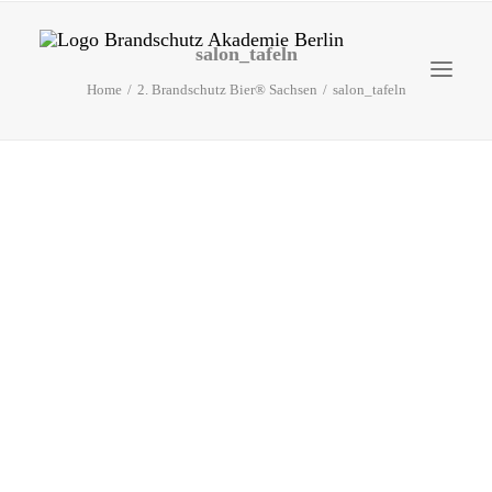
salon_tafeln
Home
2. Brandschutz Bier® Sachsen
salon_tafeln
Startseite
Aktuelles
Brandschutzhelfer
Veranstaltungen
Über uns
Kontakt