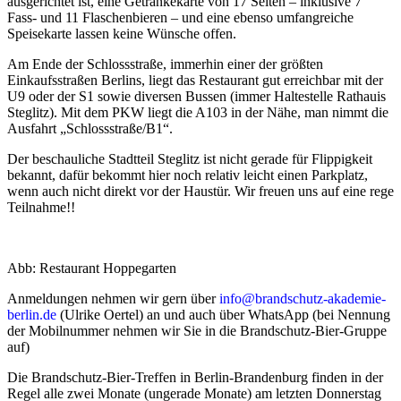
ausgerichtet ist, eine Getränkekarte von 17 Seiten – inklusive 7
Fass- und 11 Flaschenbieren – und eine ebenso umfangreiche
Speisekarte lassen keine Wünsche offen.
Am Ende der Schlossstraße, immerhin einer der größten
Einkaufsstraßen Berlins, liegt das Restaurant gut erreichbar mit der
U9 oder der S1 sowie diversen Bussen (immer Haltestelle Rathauis
Steglitz). Mit dem PKW liegt die A103 in der Nähe, man nimmt die
Ausfahrt „Schlossstraße/B1“.
Der beschauliche Stadtteil Steglitz ist nicht gerade für Flippigkeit
bekannt, dafür bekommt hier noch relativ leicht einen Parkplatz,
wenn auch nicht direkt vor der Haustür. Wir freuen uns auf eine rege
Teilnahme!!
Abb: Restaurant Hoppegarten
Anmeldungen nehmen wir gern über
info@brandschutz-akademie-
berlin.de
(Ulrike Oertel) an und auch über WhatsApp (bei Nennung
der Mobilnummer nehmen wir Sie in die Brandschutz-Bier-Gruppe
auf)
Die Brandschutz-Bier-Treffen in Berlin-Brandenburg finden in der
Regel alle zwei Monate (ungerade Monate) am letzten Donnerstag