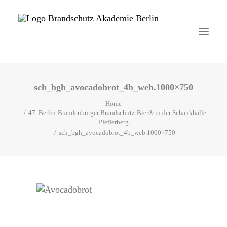
sch_bgh_avocadobrot_4b_web.1000×750
Startseite
Home
Aktuelles
47. Berlin-Brandenburger Brandschutz-Bier® in der Schankhalle
Pfefferberg
sch_bgh_avocadobrot_4b_web.1000×750
Brandschutzhelfer
Veranstaltungen
Über uns
Kontakt