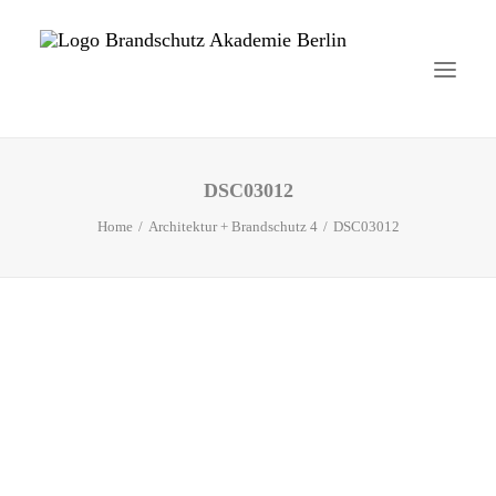
DSC03012
Startseite
Home
Architektur + Brandschutz 4
DSC03012
Aktuelles
Brandschutzhelfer
Veranstaltungen
Über uns
Kontakt