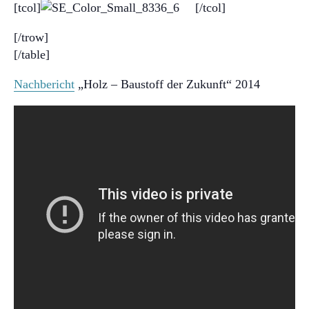
[tcol]
[/tcol]
[/trow]
[/table]
Nachbericht
„Holz – Baustoff der Zukunft“ 2014