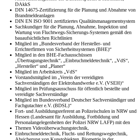
DAkkS
DIN 14675-Zertifizierung für die Planung und Abnahme von
Brandmeldeanlagen
DIN EN ISO 9001 zertifiziertes Qualitätsmanagementsystem
Sachkundiger für die Planung, Abnahme, Inspektion und
Wartung von Fluchtwegs-Sicherungs-Systemen gemäß den
bauaufsichtlichen Richtlinien
Mitglied im „Bundesverband der Hersteller- und
Errichterfirmen von Sicherheitssystemen (BHE)“
Mitglied in den BHE-Fachausschüssen
„Übertragungstechnik“, „Einbruchmeldetechnik“, „VdS“,
„Hersteller“ und „Planer“
Mitglied im Arbeitskreis „VdS“
Vorstandsmitglied im „Verein der vereidigten
Sachverständigen der Elektrohandwerke e.V. (VSEH)“
Mitglied im Prüfungsausschuss für öffentlich bestellte und
vereidigte Sachverständige
Mitglied im Bundesverband Deutscher Sachverständiger und
Fachgutachter e.V. (BDSL)“
Fort- und Ausbildungsreferent an Polizeischulen in NRW und
Hessen (Landesamt für Ausbildung, Fortbildung und
Personalangelegenheiten der Polizei NRW LAFP) mit den
Themen Videoüberwachungstechnik,
Einbruchmeldetechnik, Flucht- und Rettungswegtechnik,
Absicherung von Kunstobjekten, Biometrie in der